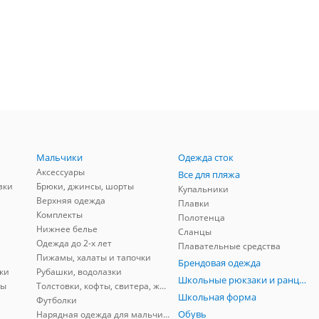
Мальчики
Одежда сток
Аксессуары
Все для пляжа
зки
Брюки, джинсы, шорты
Купальники
Верхняя одежда
Плавки
Комплекты
Полотенца
Нижнее белье
Сланцы
Одежда до 2-х лет
Плавательные средства
Пижамы, халаты и тапочки
Брендовая одежда
ки
Рубашки, водолазки
Школьные рюкзаки и ранцы, мешки для обуви
ны
Толстовки, кофты, свитера, жилеты
Школьная форма
Футболки
Обувь
Нарядная одежда для мальчиков