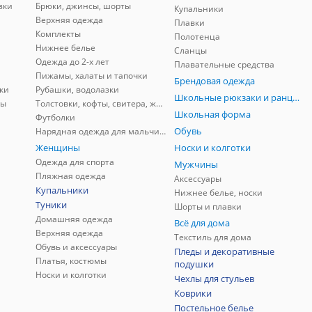
зки
Брюки, джинсы, шорты
Купальники
Верхняя одежда
Плавки
Комплекты
Полотенца
Нижнее белье
Сланцы
Одежда до 2-х лет
Плавательные средства
Пижамы, халаты и тапочки
Брендовая одежда
ки
Рубашки, водолазки
Школьные рюкзаки и ранцы, мешки для обуви
ны
Толстовки, кофты, свитера, жилеты
Школьная форма
Футболки
Обувь
Нарядная одежда для мальчиков
Женщины
Носки и колготки
Одежда для спорта
Мужчины
Пляжная одежда
Аксессуары
Купальники
Нижнее белье, носки
Туники
Шорты и плавки
Домашняя одежда
Всё для дома
Верхняя одежда
Текстиль для дома
Обувь и аксессуары
Пледы и декоративные
Платья, костюмы
подушки
Носки и колготки
Чехлы для стульев
Коврики
Постельное белье