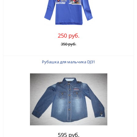
250 руб.
350 руб.
Рубашка для мальчика DJ31
595 руб.