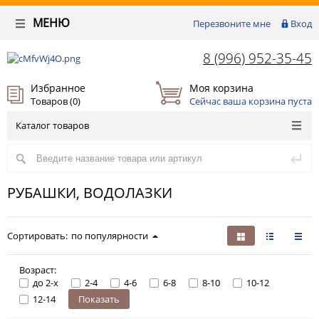
МЕНЮ
Перезвоните мне
Вход
8 (996) 952-35-45
Избранное
Моя корзина
Товаров (
0
)
Сейчас ваша корзина пуста
Каталог товаров
РУБАШКИ, ВОДОЛАЗКИ
Сортировать:
по популярности
Возраст:
до 2-х
2-4
4-6
6-8
8-10
10-12
12-14
Показать