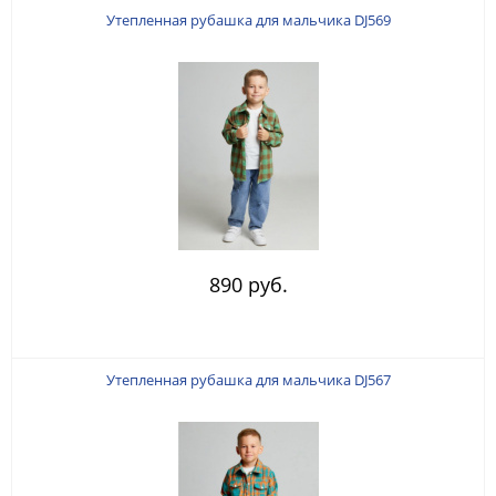
Утепленная рубашка для мальчика DJ569
890 руб.
Утепленная рубашка для мальчика DJ567