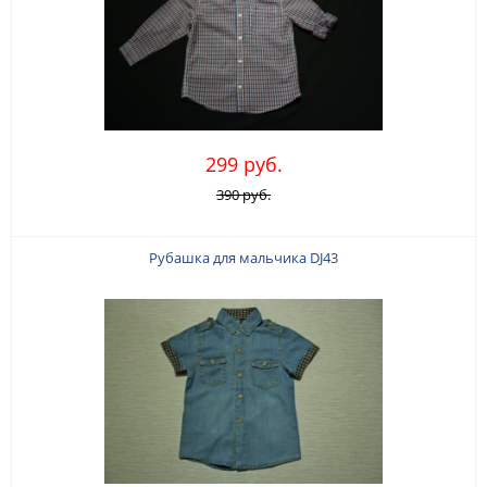
299 руб.
390 руб.
Рубашка для мальчика DJ43