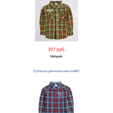
397 руб.
550 руб.
Рубашка для мальчика A4081