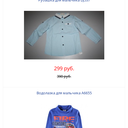
Рубашка для мальчика DJ537
299 руб.
390 руб.
Водолазка для мальчика A6655