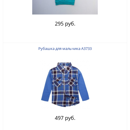
295 руб.
Рубашка для мальчика A3733
497 руб.