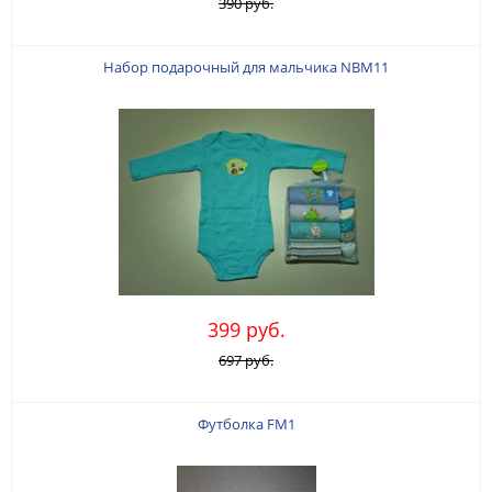
390 руб.
Набор подарочный для мальчика NBM11
399 руб.
697 руб.
Футболка FM1