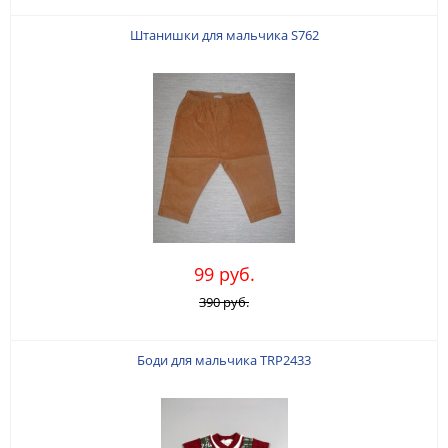
Штанишки для мальчика S762
99 руб.
390 руб.
Боди для мальчика TRP2433