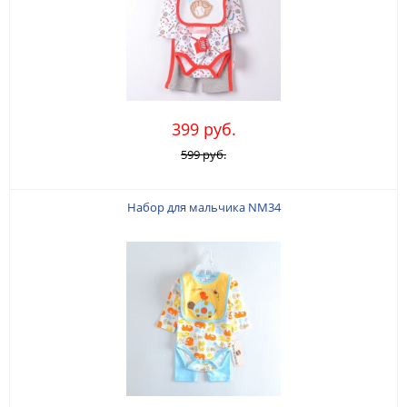
399 руб.
599 руб.
Набор для мальчика NM34