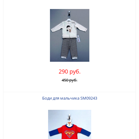
290 руб.
450 руб.
Боди для мальчика SM09243