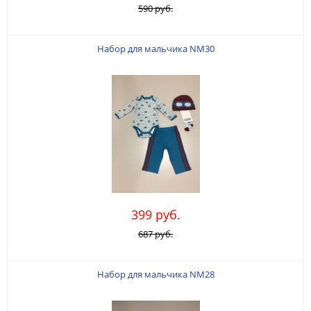
590 руб.
Набор для мальчика NM30
399 руб.
687 руб.
Набор для мальчика NM28