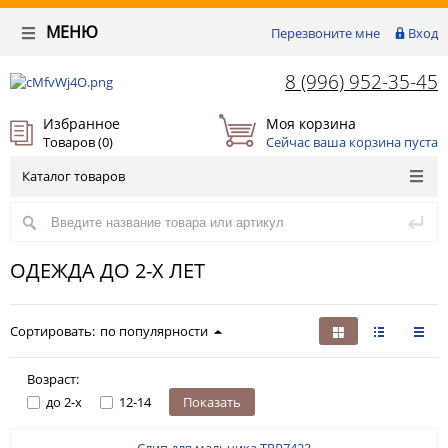
МЕНЮ
Перезвоните мне
Вход
8 (996) 952-35-45
Избранное
Моя корзина
Товаров (
0
)
Сейчас ваша корзина пуста
Каталог товаров
ОДЕЖДА ДО 2-Х ЛЕТ
Сортировать:
по популярности
Возраст:
до 2-х
12-14
Показать