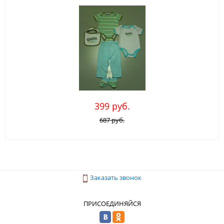
399 руб.
687 руб.
Заказать звонок
ПРИСОЕДИНЯЙСЯ