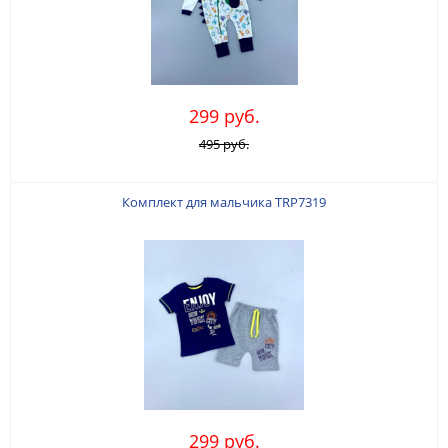
299 руб.
495 руб.
Комплект для мальчика TRP7319
299 руб.