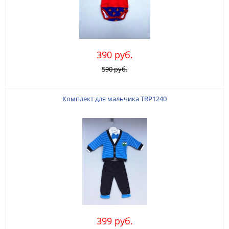
390 руб.
590 руб.
Комплект для мальчика TRP1240
399 руб.