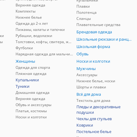
Купальники
Верхняя одежда
Плавки
Комплекты
Полотенца
Нижнее белье
Сланцы
Одежда до 2-х лет
Плавательные средства
Пижамы, халаты и тапочки
Брендовая одежда
ки
Рубашки, водолазки
Школьные рюкзаки и ранцы, мешки для обуви
ны
Толстовки, кофты, свитера, жилеты
Школьная форма
Футболки
Обувь
Нарядная одежда для мальчиков
Женщины
Носки и колготки
Одежда для спорта
Мужчины
Пляжная одежда
Аксессуары
Купальники
Нижнее белье, носки
Туники
Шорты и плавки
Домашняя одежда
Всё для дома
Верхняя одежда
Текстиль для дома
Обувь и аксессуары
Пледы и декоративные
Платья, костюмы
подушки
Носки и колготки
Чехлы для стульев
Коврики
Постельное белье