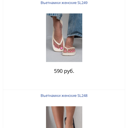
Въетнамки женские SL249
590 руб.
Въетнамки женские SL248