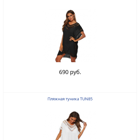
690 руб.
Пляжная туника TUN85