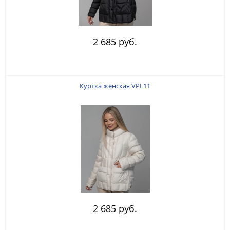
2 685 руб.
Куртка женская VPL11
2 685 руб.