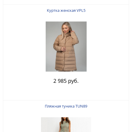
Куртка женская VPL5
2 985 руб.
Пляжная туника TUN89