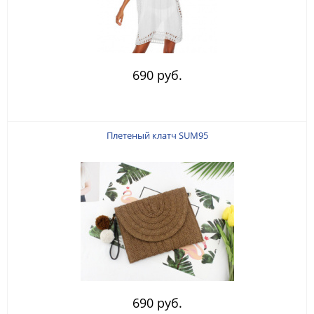
690 руб.
Плетеный клатч SUM95
690 руб.