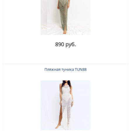
890 руб.
Пляжная туника TUN88