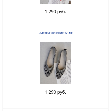
1 290 руб.
Балетки женские WOB1
1 290 руб.