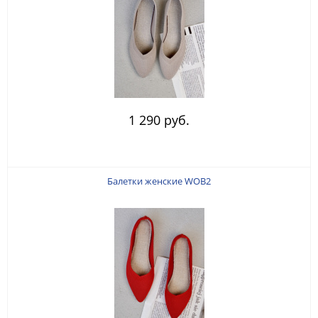
1 290 руб.
Балетки женские WOB2