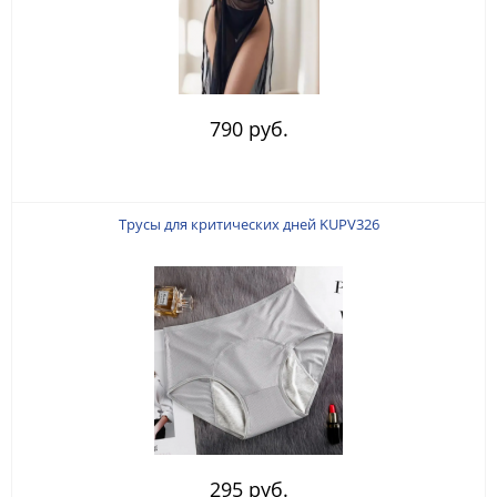
790 руб.
Трусы для критических дней KUPV326
295 руб.