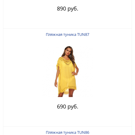
890 руб.
Пляжная туника TUN87
690 руб.
Пляжная туника TUN86