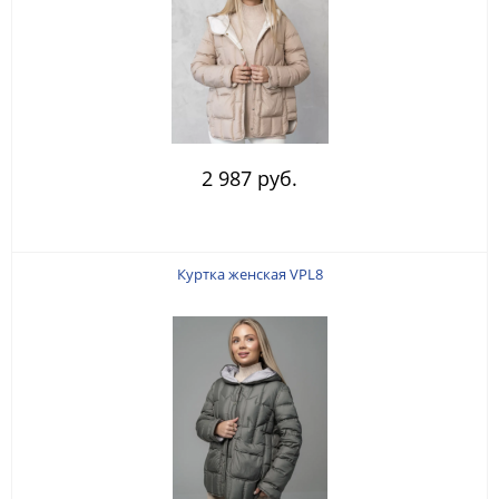
2 987 руб.
Куртка женская VPL8