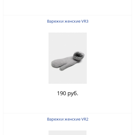
Варежки женские VR3
190 руб.
Варежки женские VR2