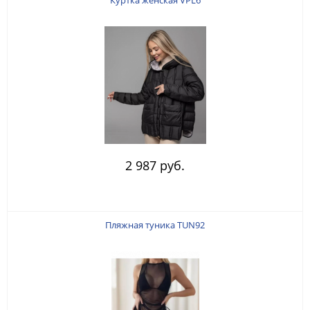
Куртка женская VPL6
2 987 руб.
Пляжная туника TUN92