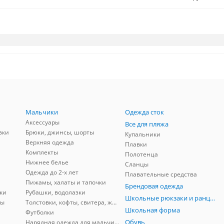
Мальчики
Одежда сток
Аксессуары
Все для пляжа
зки
Брюки, джинсы, шорты
Купальники
Верхняя одежда
Плавки
Комплекты
Полотенца
Нижнее белье
Сланцы
Одежда до 2-х лет
Плавательные средства
Пижамы, халаты и тапочки
Брендовая одежда
ки
Рубашки, водолазки
Школьные рюкзаки и ранцы, мешки для обуви
ны
Толстовки, кофты, свитера, жилеты
Школьная форма
Футболки
Обувь
Нарядная одежда для мальчиков