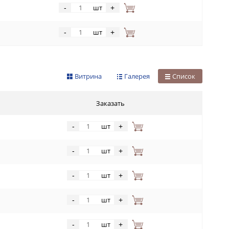
шт
-
+
шт
-
+
Витрина
Галерея
Список
Заказать
шт
-
+
шт
-
+
шт
-
+
шт
-
+
шт
-
+