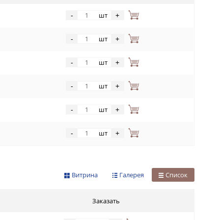
шт
-
+
шт
-
+
шт
-
+
шт
-
+
шт
-
+
шт
-
+
Витрина
Галерея
Список
Заказать