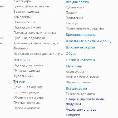
Аксессуары
Все для пляжа
зки
Брюки, джинсы, шорты
Купальники
Верхняя одежда
Плавки
Комплекты
Полотенца
Нижнее белье
Сланцы
Одежда до 2-х лет
Плавательные средства
Пижамы, халаты и тапочки
Брендовая одежда
ки
Рубашки, водолазки
Школьные рюкзаки и ранцы, мешки для обуви
ны
Толстовки, кофты, свитера, жилеты
Школьная форма
Футболки
Обувь
Нарядная одежда для мальчиков
Женщины
Носки и колготки
Одежда для спорта
Мужчины
Пляжная одежда
Аксессуары
Купальники
Нижнее белье, носки
Туники
Шорты и плавки
Домашняя одежда
Всё для дома
Верхняя одежда
Текстиль для дома
Обувь и аксессуары
Пледы и декоративные
Платья, костюмы
подушки
Носки и колготки
Чехлы для стульев
Коврики