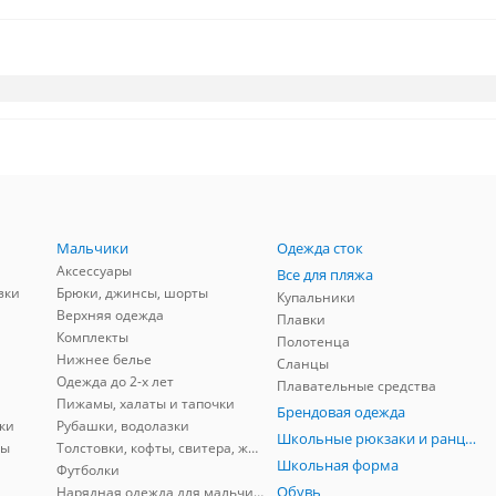
Мальчики
Одежда сток
Аксессуары
Все для пляжа
зки
Брюки, джинсы, шорты
Купальники
Верхняя одежда
Плавки
Комплекты
Полотенца
Нижнее белье
Сланцы
Одежда до 2-х лет
Плавательные средства
Пижамы, халаты и тапочки
Брендовая одежда
ки
Рубашки, водолазки
Школьные рюкзаки и ранцы, мешки для обуви
ны
Толстовки, кофты, свитера, жилеты
Школьная форма
Футболки
Обувь
Нарядная одежда для мальчиков