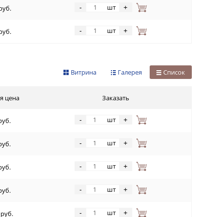
шт
-
+
руб.
шт
-
+
руб.
Витрина
Галерея
Список
я цена
Заказать
шт
-
+
руб.
шт
-
+
руб.
шт
-
+
руб.
шт
-
+
руб.
шт
-
+
 руб.