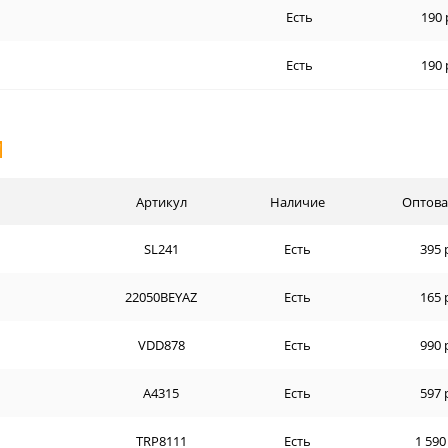
Есть
190 
Есть
190 
И
Артикул
Наличие
Оптова
SL241
Есть
395 
22050BEYAZ
Есть
165 
VDD878
Есть
990 
A4315
Есть
597 
TRP8111
Есть
1 590