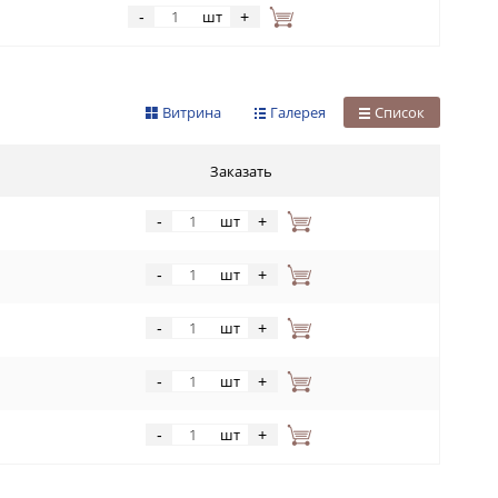
шт
-
+
Витрина
Галерея
Список
Заказать
шт
-
+
шт
-
+
шт
-
+
шт
-
+
шт
-
+