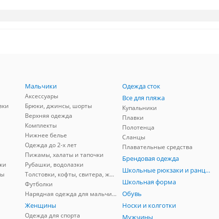
Мальчики
Одежда сток
Аксессуары
Все для пляжа
зки
Брюки, джинсы, шорты
Купальники
Верхняя одежда
Плавки
Комплекты
Полотенца
Нижнее белье
Сланцы
Одежда до 2-х лет
Плавательные средства
Пижамы, халаты и тапочки
Брендовая одежда
ки
Рубашки, водолазки
Школьные рюкзаки и ранцы, мешки для обуви
ны
Толстовки, кофты, свитера, жилеты
Школьная форма
Футболки
Обувь
Нарядная одежда для мальчиков
Женщины
Носки и колготки
Одежда для спорта
Мужчины