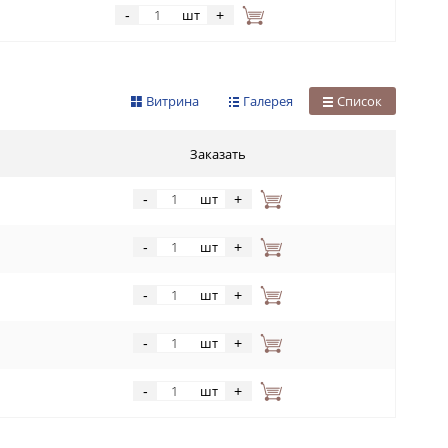
шт
-
+
Витрина
Галерея
Список
Заказать
шт
-
+
шт
-
+
шт
-
+
шт
-
+
шт
-
+