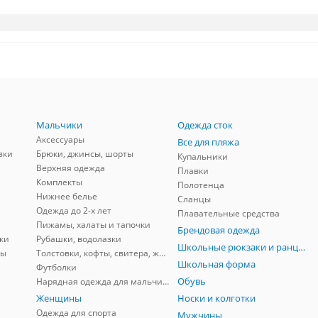
Мальчики
Одежда сток
Аксессуары
Все для пляжа
зки
Брюки, джинсы, шорты
Купальники
Верхняя одежда
Плавки
Комплекты
Полотенца
Нижнее белье
Сланцы
Одежда до 2-х лет
Плавательные средства
Пижамы, халаты и тапочки
Брендовая одежда
ки
Рубашки, водолазки
Школьные рюкзаки и ранцы, мешки для обуви
ны
Толстовки, кофты, свитера, жилеты
Школьная форма
Футболки
Обувь
Нарядная одежда для мальчиков
Женщины
Носки и колготки
Одежда для спорта
Мужчины