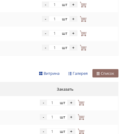
шт
-
+
шт
-
+
шт
-
+
шт
-
+
Витрина
Галерея
Список
Заказать
шт
-
+
шт
-
+
шт
-
+