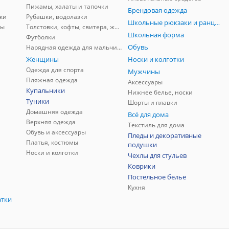
Пижамы, халаты и тапочки
Брендовая одежда
ки
Рубашки, водолазки
Школьные рюкзаки и ранцы, мешки для обуви
ны
Толстовки, кофты, свитера, жилеты
Школьная форма
Футболки
Обувь
Нарядная одежда для мальчиков
Женщины
Носки и колготки
Одежда для спорта
Мужчины
Пляжная одежда
Аксессуары
Купальники
Нижнее белье, носки
Туники
Шорты и плавки
Домашняя одежда
Всё для дома
Верхняя одежда
Текстиль для дома
Обувь и аксессуары
Пледы и декоративные
Платья, костюмы
подушки
Носки и колготки
Чехлы для стульев
Коврики
Постельное белье
Кухня
атки