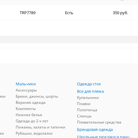
TRP7789
Есть
350 руб.
Мальчики
Одежда сток
Аксессуары
Все для пляжа
зки
Брюки, джинсы, шорты
Купальники
Верхняя одежда
Плавки
Комплекты
Полотенца
Нижнее белье
Сланцы
Одежда до 2-х лет
Плавательные средства
Пижамы, халаты и тапочки
Брендовая одежда
ки
Рубашки, водолазки
Школьные рюкзаки и ранцы, мешки для обуви