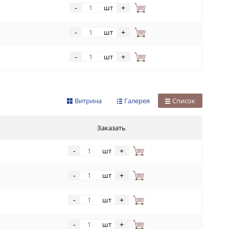
шт
-
+
шт
-
+
шт
-
+
Витрина
Галерея
Список
Заказать
шт
-
+
шт
-
+
шт
-
+
шт
-
+