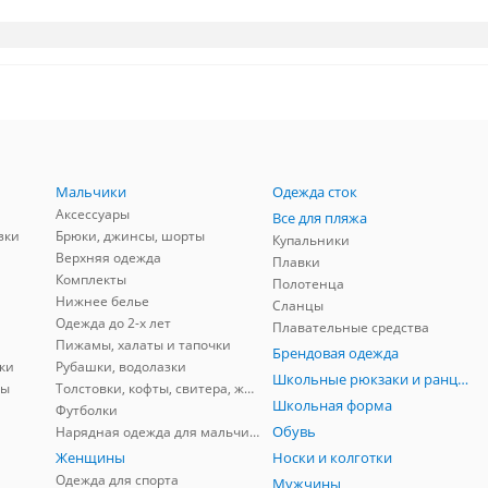
Мальчики
Одежда сток
Аксессуары
Все для пляжа
зки
Брюки, джинсы, шорты
Купальники
Верхняя одежда
Плавки
Комплекты
Полотенца
Нижнее белье
Сланцы
Одежда до 2-х лет
Плавательные средства
Пижамы, халаты и тапочки
Брендовая одежда
ки
Рубашки, водолазки
Школьные рюкзаки и ранцы, мешки для обуви
ны
Толстовки, кофты, свитера, жилеты
Школьная форма
Футболки
Обувь
Нарядная одежда для мальчиков
Женщины
Носки и колготки
Одежда для спорта
Мужчины