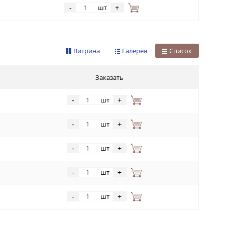
шт
-
+
Витрина
Галерея
Список
Заказать
шт
-
+
шт
-
+
шт
-
+
шт
-
+
шт
-
+