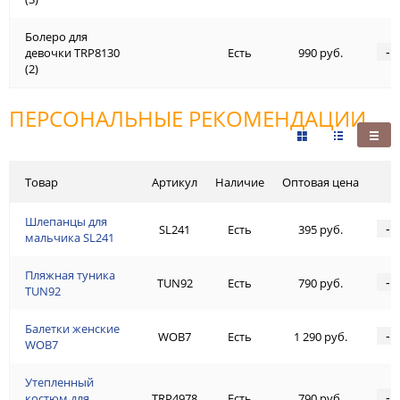
Болеро для
-
девочки TRP8130
Есть
990 руб.
(2)
ПЕРСОНАЛЬНЫЕ РЕКОМЕНДАЦИИ
Товар
Артикул
Наличие
Оптовая цена
Шлепанцы для
-
SL241
Есть
395 руб.
мальчика SL241
Пляжная туника
-
TUN92
Есть
790 руб.
TUN92
Балетки женские
-
WOB7
Есть
1 290 руб.
WOB7
Утепленный
-
костюм для
TRP4978
Есть
790 руб.