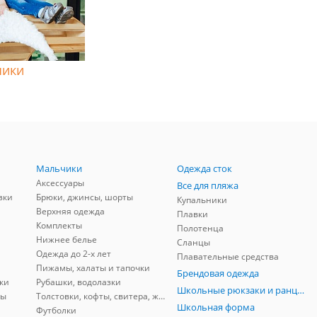
чики
Мальчики
Одежда сток
Аксессуары
Все для пляжа
зки
Брюки, джинсы, шорты
Купальники
Верхняя одежда
Плавки
Комплекты
Полотенца
Нижнее белье
Сланцы
Одежда до 2-х лет
Плавательные средства
Пижамы, халаты и тапочки
Брендовая одежда
ки
Рубашки, водолазки
Школьные рюкзаки и ранцы, мешки для обуви
ны
Толстовки, кофты, свитера, жилеты
Школьная форма
Футболки