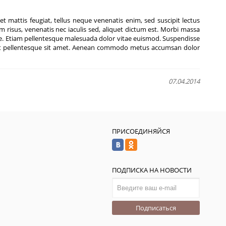
t mattis feugiat, tellus neque venenatis enim, sed suscipit lectus
risus, venenatis nec iaculis sed, aliquet dictum est. Morbi massa
sque. Etiam pellentesque malesuada dolor vitae euismod. Suspendisse
s elit pellentesque sit amet. Aenean commodo metus accumsan dolor
07.04.2014
ПРИСОЕДИНЯЙСЯ
ПОДПИСКА НА НОВОСТИ
Подписаться