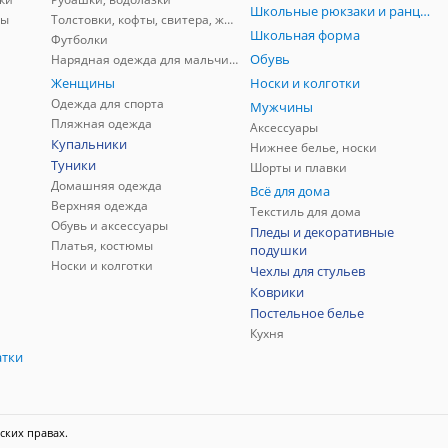
Школьные рюкзаки и ранцы, мешки для обуви
ны
Толстовки, кофты, свитера, жилеты
Школьная форма
Футболки
Обувь
Нарядная одежда для мальчиков
Женщины
Носки и колготки
Одежда для спорта
Мужчины
Пляжная одежда
Аксессуары
Купальники
Нижнее белье, носки
Туники
Шорты и плавки
Домашняя одежда
Всё для дома
Верхняя одежда
Текстиль для дома
Обувь и аксессуары
Пледы и декоративные
Платья, костюмы
подушки
Носки и колготки
Чехлы для стульев
Коврики
Постельное белье
Кухня
атки
ских правах.