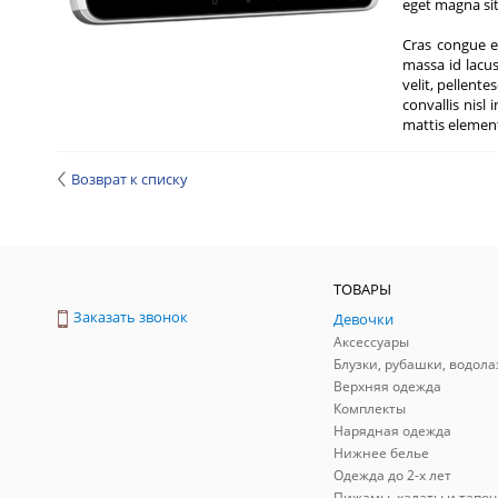
eget magna sit
Cras congue el
massa id lacus
velit, pellent
convallis nis
mattis eleme
Возврат к списку
ТОВАРЫ
Заказать звонок
Девочки
Аксессуары
Блузки, рубашки, водола
Верхняя одежда
Комплекты
Нарядная одежда
Нижнее белье
Одежда до 2-х лет
Пижамы, халаты и тапоч