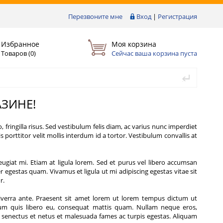
Перезвоните мне
Вход
|
Регистрация
Избранное
Моя корзина
Товаров (
0
)
Сейчас ваша корзина пуста
ЗИНЕ!
fringilla risus. Sed vestibulum felis diam, ac varius nunc imperdiet
 porttitor velit mollis interdum id a tortor. Vestibulum convallis at
eugiat mi. Etiam at ligula lorem. Sed et purus vel libero accumsan
 egestas quam. Vivamus et ligula ut mi adipiscing egestas vitae sit
r.
, viverra ante. Praesent sit amet lorem ut lorem tempus dictum ut
tium quis libero eu, consequat mattis quam. Nullam neque eros,
 senectus et netus et malesuada fames ac turpis egestas. Aliquam