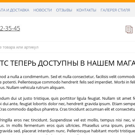
ТА И ДОСТАВКА
НОВОСТИ
ОТЗЫВЫ
КОНТАКТЫ
ГАЛЕРЕЯ СТИЛЯ
52-35-45
TC ТЕПЕРЬ ДОСТУПНЫ В НАШЕМ МАГА
d a nulla a condimentum. Sed et nulla consectetur, facilisis velit commodo, 
e potenti. Pellentesque commodo hendrerit felis sed imperdiet. Morbi in felis
bus. Nullam vehicula rutrum aliquam.
um dui ut justo tristique, quis porttitor ligula feugiat. Nullam sit amet f
 dui ante, feugiat lobortis dolor nec, hendrerit gravida ipsum. Etiam semper
Cras commodo dapibus pharetra. Cras tincidunt accumsan elit et consectetu
fringilla eros nec tincidunt. Suspendisse vel est mollis, tempus nisi nec
us. In mollis fermentum eros quis ultricies. Phasellus urna ipsum, pre
ravida sed, placerat interdum nunc. Pellentesque habitant morbi tristique