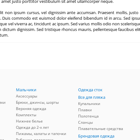
 amet justo porttitor vestibulum sit amet ullamcorper neque.
it non ipsum cursus, vel dignissim ante accumsan. Praesent mollis, justo e
. Duis commodo est euismod dolor eleifend bibendum id in arcu. Sed ipsum 
esque vel viverra ac, tincidunt ac ipsum. Sed varius mollis odio non sceleri
l in dictum dignissim. Sed tristique rhoncus mauris, pellentesque faucibu
ntum.
Мальчики
Одежда сток
Аксессуары
Все для пляжа
зки
Брюки, джинсы, шорты
Купальники
Верхняя одежда
Плавки
Комплекты
Полотенца
Нижнее белье
Сланцы
Одежда до 2-х лет
Плавательные средства
Пижамы, халаты и тапочки
Брендовая одежда
ки
Рубашки, водолазки