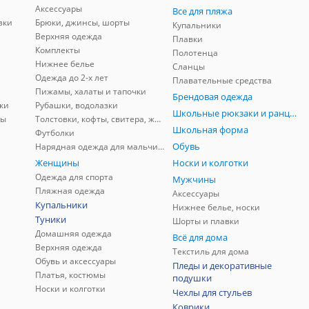
Аксессуары
Все для пляжа
зки
Брюки, джинсы, шорты
Купальники
Верхняя одежда
Плавки
Комплекты
Полотенца
Нижнее белье
Сланцы
Одежда до 2-х лет
Плавательные средства
Пижамы, халаты и тапочки
Брендовая одежда
ки
Рубашки, водолазки
Школьные рюкзаки и ранцы, мешки для обуви
ны
Толстовки, кофты, свитера, жилеты
Школьная форма
Футболки
Обувь
Нарядная одежда для мальчиков
Женщины
Носки и колготки
Одежда для спорта
Мужчины
Пляжная одежда
Аксессуары
Купальники
Нижнее белье, носки
Туники
Шорты и плавки
Домашняя одежда
Всё для дома
Верхняя одежда
Текстиль для дома
Обувь и аксессуары
Пледы и декоративные
Платья, костюмы
подушки
Носки и колготки
Чехлы для стульев
Коврики