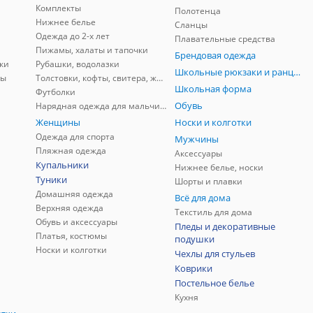
Комплекты
Полотенца
Нижнее белье
Сланцы
Одежда до 2-х лет
Плавательные средства
Пижамы, халаты и тапочки
Брендовая одежда
ки
Рубашки, водолазки
Школьные рюкзаки и ранцы, мешки для обуви
ны
Толстовки, кофты, свитера, жилеты
Школьная форма
Футболки
Обувь
Нарядная одежда для мальчиков
Женщины
Носки и колготки
Одежда для спорта
Мужчины
Пляжная одежда
Аксессуары
Купальники
Нижнее белье, носки
Туники
Шорты и плавки
Домашняя одежда
Всё для дома
Верхняя одежда
Текстиль для дома
Обувь и аксессуары
Пледы и декоративные
Платья, костюмы
подушки
Носки и колготки
Чехлы для стульев
Коврики
Постельное белье
Кухня