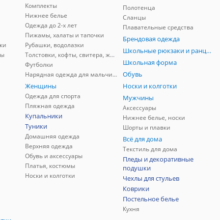
Комплекты
Полотенца
Нижнее белье
Сланцы
Одежда до 2-х лет
Плавательные средства
Пижамы, халаты и тапочки
Брендовая одежда
ки
Рубашки, водолазки
Школьные рюкзаки и ранцы, мешки для обуви
ны
Толстовки, кофты, свитера, жилеты
Школьная форма
Футболки
Обувь
Нарядная одежда для мальчиков
Женщины
Носки и колготки
Одежда для спорта
Мужчины
Пляжная одежда
Аксессуары
Купальники
Нижнее белье, носки
Туники
Шорты и плавки
Домашняя одежда
Всё для дома
Верхняя одежда
Текстиль для дома
Обувь и аксессуары
Пледы и декоративные
Платья, костюмы
подушки
Носки и колготки
Чехлы для стульев
Коврики
Постельное белье
Кухня